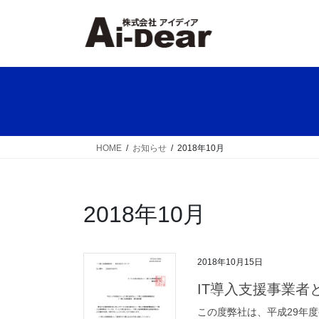
コ
ナ
ン
ビ
テ
ゲ
ン
ー
ツ
シ
へ
ョ
ス
ン
キ
に
ッ
移
HOME
お知らせ
2018年10月
プ
動
2018年10月
2018年10月15日
IT導入支援事業者
この度弊社は、平成29年